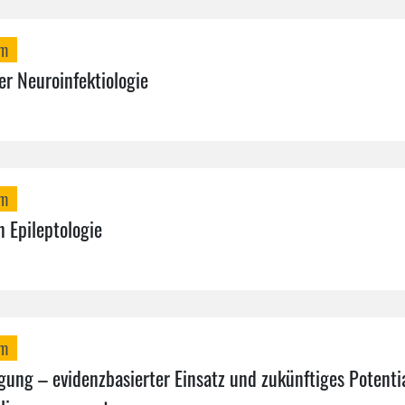
mm
r Neuroinfektiologie
mm
n Epileptologie
mm
ung – evidenzbasierter Einsatz und zukünftiges Potenti