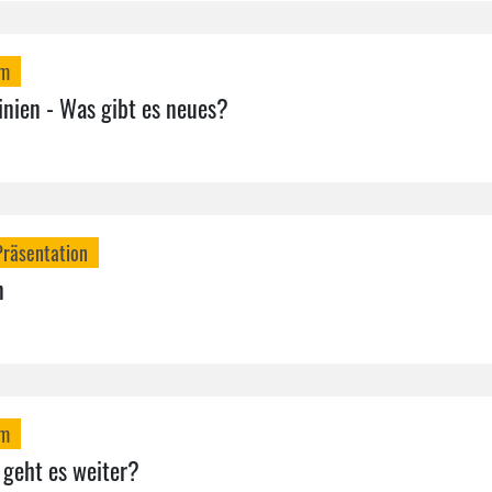
mm
inien - Was gibt es neues?
Präsentation
n
mm
 geht es weiter?